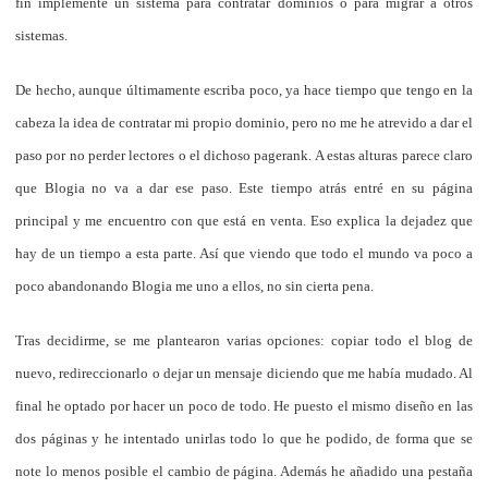
fin implemente un sistema para contratar dominios o para migrar a otros
sistemas.
De hecho, aunque últimamente escriba poco, ya hace tiempo que tengo en la
cabeza la idea de contratar mi propio dominio, pero no me he atrevido a dar el
paso por no perder lectores o el dichoso pagerank. A estas alturas parece claro
que Blogia no va a dar ese paso. Este tiempo atrás entré en su página
principal y me encuentro con que está en venta. Eso explica la dejadez que
hay de un tiempo a esta parte. Así que viendo que todo el mundo va poco a
poco abandonando Blogia me uno a ellos, no sin cierta pena.
Tras decidirme, se me plantearon varias opciones: copiar todo el blog de
nuevo, redireccionarlo o dejar un mensaje diciendo que me había mudado. Al
final he optado por hacer un poco de todo. He puesto el mismo diseño en las
dos páginas y he intentado unirlas todo lo que he podido, de forma que se
note lo menos posible el cambio de página. Además he añadido una pestaña