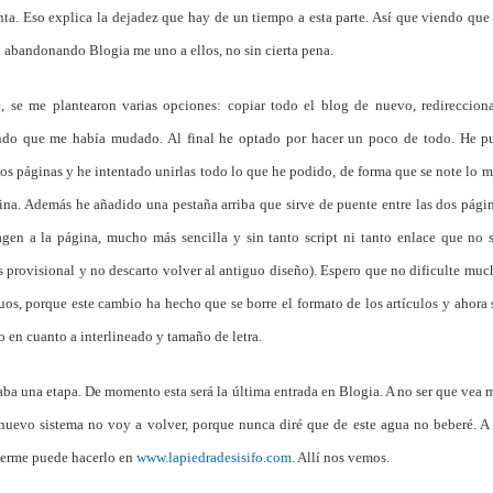
nta. Eso explica la dejadez que hay de un tiempo a esta parte. Así que viendo qu
 abandonando Blogia me uno a ellos, no sin cierta pena.
, se me plantearon varias opciones: copiar todo el blog de nuevo, redireccion
ndo que me había mudado. Al final he optado por hacer un poco de todo. He p
dos páginas y he intentado unirlas todo lo que he podido, de forma que se note lo m
na. Además he añadido una pestaña arriba que sirve de puente entre las dos pági
en a la página, mucho más sencilla y sin tanto script ni tanto enlace que no 
s provisional y no descarto volver al antiguo diseño). Espero que no dificulte much
guos, porque este cambio ha hecho que se borre el formato de los artículos y ahora
o en cuanto a interlineado y tamaño de letra.
caba una etapa. De momento esta será la última entrada en Blogia. A no ser que vea
nuevo sistema no voy a volver, porque nunca diré que de este agua no beberé. A 
eerme puede hacerlo en
www.lapiedradesisifo.com
. Allí nos vemos.