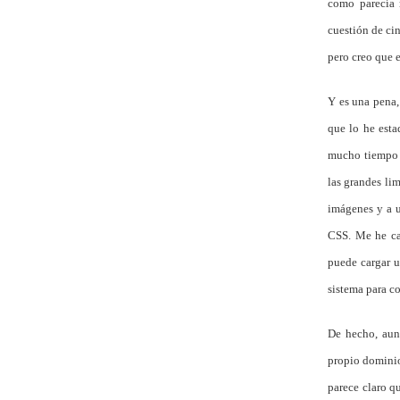
como parecía 
cuestión de ci
pero creo que 
Y es una pena,
que lo he esta
mucho tiempo q
las grandes li
imágenes y a u
CSS. Me he ca
puede cargar u
sistema para co
De hecho, aun
propio dominio,
parece claro q