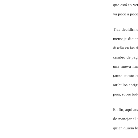
que está en ve
va poco a poco
Tras decidirme
mensaje dicie
diseño en las 
cambio de pági
una nueva imag
(aunque esto e
artículos anti
peor, sobre tod
En fin, aquí a
de manejar el 
quien quiera l