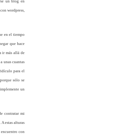
rse un blog en
 con wordpress,
ue en el tiempo
 negar que hace
 ir más allá de
 a unas cuantas
idículo para el
porque sólo se
n implemente un
e contratar mi
 A estas alturas
e encuentro con