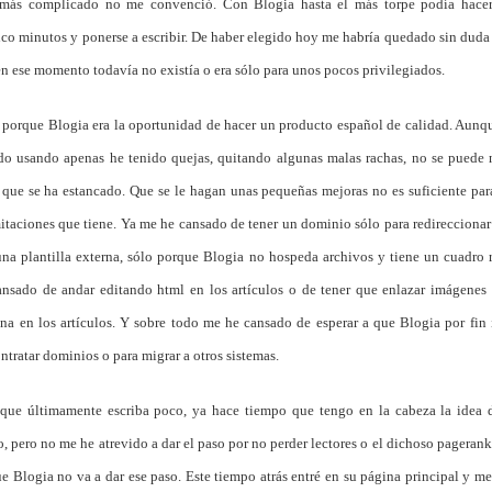
más complicado no me convenció. Con Blogia hasta el más torpe podía hace
nco minutos y ponerse a escribir. De haber elegido hoy me habría quedado sin duda
en ese momento todavía no existía o era sólo para unos pocos privilegiados.
 porque Blogia era la oportunidad de hacer un producto español de calidad. Aunq
do usando apenas he tenido quejas, quitando algunas malas rachas, no se puede
ue se ha estancado. Que se le hagan unas pequeñas mejoras no es suficiente para
mitaciones que tiene. Ya me he cansado de tener un dominio sólo para redireccionar
na plantilla externa, sólo porque Blogia no hospeda archivos y tiene un cuadro r
nsado de andar editando html en los artículos o de tener que enlazar imágenes 
na en los artículos. Y sobre todo me he cansado de esperar a que Blogia por fi
ntratar dominios o para migrar a otros sistemas.
que últimamente escriba poco, ya hace tiempo que tengo en la cabeza la idea d
 pero no me he atrevido a dar el paso por no perder lectores o el dichoso pagerank.
ue Blogia no va a dar ese paso. Este tiempo atrás entré en su página principal y m