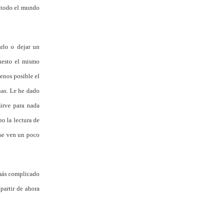
e todo el mundo
arlo o dejar un
uesto el mismo
enos posible el
nas. Le he dado
sirve para nada
o la lectura de
 se ven un poco
 más complicado
partir de ahora